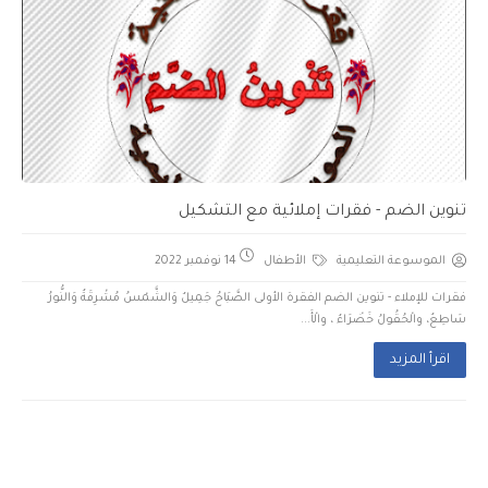
تنوين الضم - فقرات إملائية مع التشكيل
الموسوعة التعليمية
الأطفال
14 نوفمبر 2022
فقرات للإملاء - تنوين الضم الفقرة الأولى الصَّبَاحُ جَمِيلٌ وَالشَّمْسُ مُشْرِقَةٌ وَالنُّورُ
سَاطِعٌ، والْحُقُولُ خَضْرَاءٌ ، والْأَ...
اقرأ المزيد