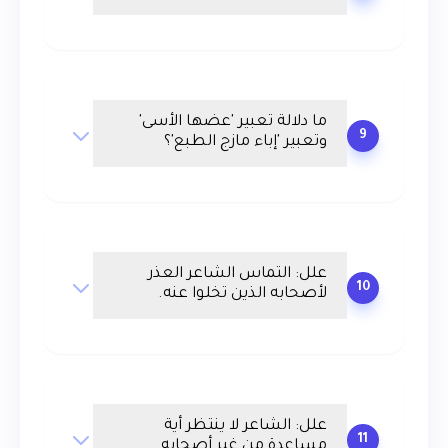
ما دلالة تعبير 'عضها الأسى'
9
وتعبير 'إباء مازج الطبع'؟
علل: التماس الشاعر العذر
10
لأصحابه الذين تخلوا عنه.
علل: الشاعر لا ينتظر أية
11
مساعدة من غير أصحابه.