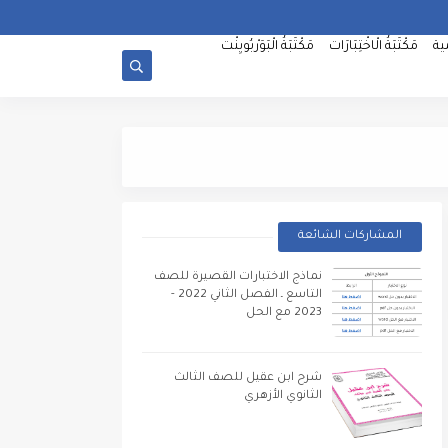
ية
مَكْتَبَةُ الْاخْتِبَارَات
مَكْتَبَةُ الْبَوَرْبُويِنْت
بنك الأسئلة والاختبارات
المشاركات الشائعة
نماذج الاختبارات القصيرة للصف
التاسع ـ الفصل الثاني 2022 -
2023 مع الحل
شرح ابن عقيل للصف الثالث
الثانوي الأزهري