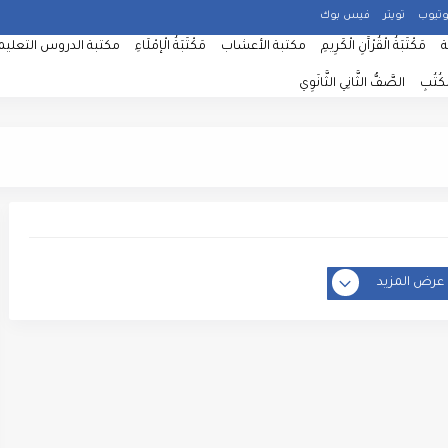
وتيوب
تويتر
فيس بوك
ة
مَكْتَبَةُ الْقُرْآَنِ الْكَرِيمِ
مكتبة الأعشاب
مَكْتَبَةُ الْإمْلَاءِ
مكتبة الدروس التعليم
لْكُتُبِ
الصَّفُّ الثَّانِي الثَّانَوِي
عرض المزيد